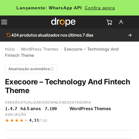
Lançamento: WhatsApp API
Confira agora
424
produtos atualizados nos últimos 7 dias
Início
›
WordPress Themes
›
Execoore – Technology And
Fintech Theme
Atualização automática
Execoore – Technology And Fintech
Theme
VERSÃO
ATUALIZADO
DOWNLOADS
CATEGORIA
há 5 anos
WordPress Themes
1.4.7
7.180
AVALIAÇÃO
★★★★★
★★★★★
4,33
(116)