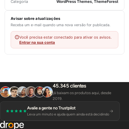
Categoria
WordPress Themes, ThemeForest
Avisar sobre atualizações
Receba um e-mail quando uma nova versão for publicada.
Você precisa estar conectado para ativar os avisos.
Entrar na sua conta
45.345 clientes
já baixam os produtos aqui, desde
2019.
Avalie a gente no Trustpilot
Leva um minuto e ajuda quem ainda está decidindo