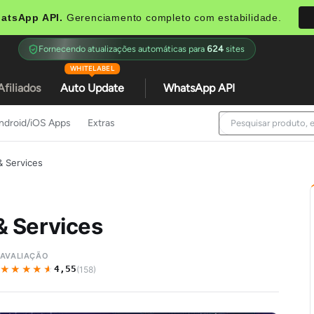
atsApp API.
Gerenciamento completo com estabilidade.
Fornecendo atualizações automáticas para
624
sites
WHITELABEL
Afiliados
Auto Update
WhatsApp API
ndroid/iOS Apps
Extras
& Services
 & Services
AVALIAÇÃO
★★★★★
★★★★★
4,55
(158)