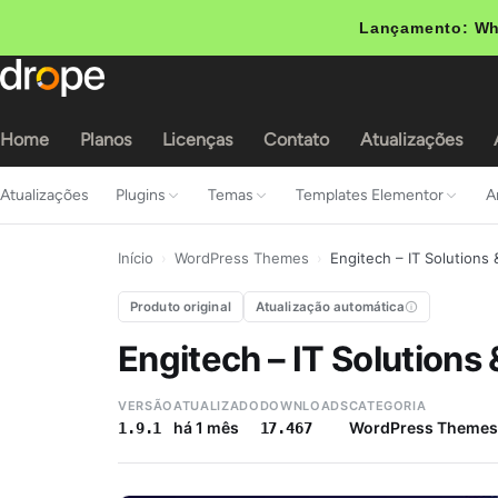
Lançamento: Wh
Home
Planos
Licenças
Contato
Atualizações
Atualizações
Plugins
Temas
Templates Elementor
A
Início
›
WordPress Themes
›
Engitech – IT Solutions 
Produto original
Atualização automática
Engitech – IT Solutions
VERSÃO
ATUALIZADO
DOWNLOADS
CATEGORIA
há 1 mês
WordPress Themes
1.9.1
17.467