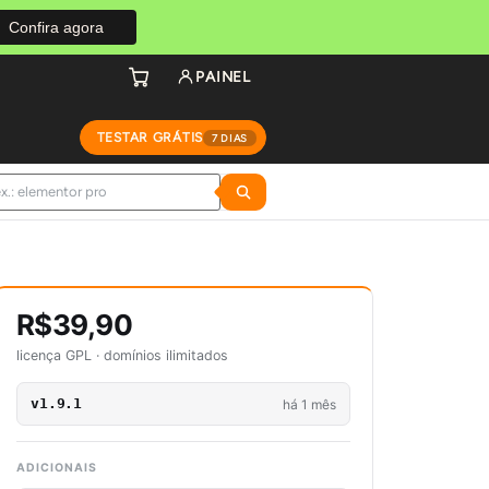
Confira agora
PAINEL
TESTAR GRÁTIS
7 DIAS
R$39,90
licença GPL · domínios ilimitados
v1.9.1
há 1 mês
ADICIONAIS