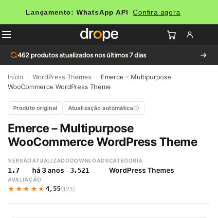
Lançamento: WhatsApp API
Confira agora
462
produtos atualizados nos últimos 7 dias
Início
›
WordPress Themes
›
Emerce – Multipurpose
WooCommerce WordPress Theme
Produto original
Atualização automática
Emerce – Multipurpose
WooCommerce WordPress Theme
VERSÃO
ATUALIZADO
DOWNLOADS
CATEGORIA
há 3 anos
WordPress Themes
1.7
3.521
AVALIAÇÃO
★★★★★
★★★★★
4,55
(123)