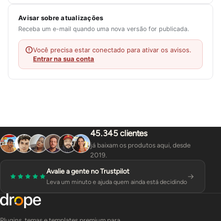
Avisar sobre atualizações
Receba um e-mail quando uma nova versão for publicada.
Você precisa estar conectado para ativar os avisos.
Entrar na sua conta
45.345 clientes
já baixam os produtos aqui, desde
2019.
Avalie a gente no Trustpilot
Leva um minuto e ajuda quem ainda está decidindo
Plugins, temas e templates premium para