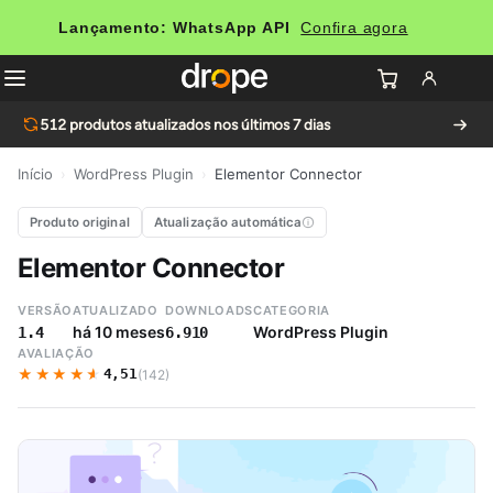
Lançamento: WhatsApp API
Confira agora
512
produtos atualizados nos últimos 7 dias
Início
›
WordPress Plugin
›
Elementor Connector
Produto original
Atualização automática
Elementor Connector
VERSÃO
ATUALIZADO
DOWNLOADS
CATEGORIA
há 10 meses
WordPress Plugin
1.4
6.910
AVALIAÇÃO
★★★★★
★★★★★
4,51
(142)