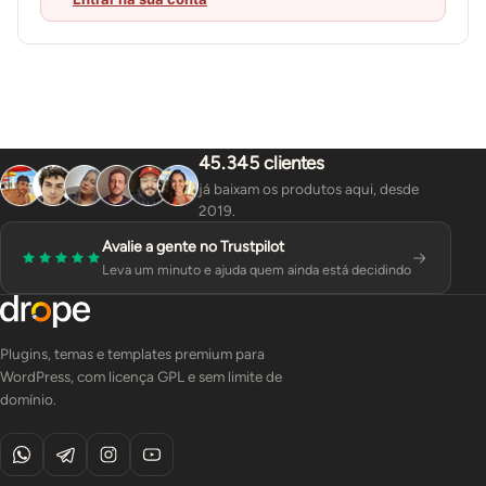
45.345 clientes
já baixam os produtos aqui, desde
2019.
Avalie a gente no Trustpilot
Leva um minuto e ajuda quem ainda está decidindo
Plugins, temas e templates premium para
WordPress, com licença GPL e sem limite de
domínio.