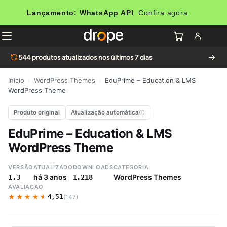
Lançamento: WhatsApp API
Confira agora
544
produtos atualizados nos últimos 7 dias
Início
›
WordPress Themes
›
EduPrime – Education & LMS
WordPress Theme
Produto original
Atualização automática
EduPrime – Education & LMS
WordPress Theme
VERSÃO
ATUALIZADO
DOWNLOADS
CATEGORIA
há 3 anos
WordPress Themes
1.3
1.218
AVALIAÇÃO
★★★★★
★★★★★
4,51
(147)