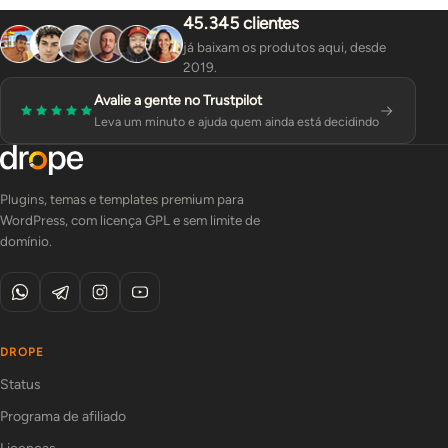
45.345 clientes
já baixam os produtos aqui, desde
2019.
Avalie a gente no Trustpilot
Leva um minuto e ajuda quem ainda está decidindo
Plugins, temas e templates premium para
WordPress, com licença GPL e sem limite de
domínio.
DROPE
Status
Programa de afiliado