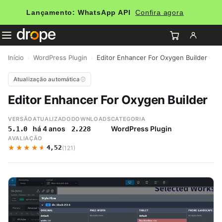
Lançamento: WhatsApp API
Confira agora
Início
›
WordPress Plugin
›
Editor Enhancer For Oxygen Builder
Atualização automática
Editor Enhancer For Oxygen Builder
VERSÃO
ATUALIZADO
DOWNLOADS
CATEGORIA
há 4 anos
WordPress Plugin
5.1.0
2.228
AVALIAÇÃO
★★★★★
★★★★★
4,52
(121)