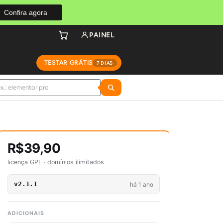
Confira agora
PAINEL
TESTAR GRÁTIS
7 DIAS
R$39,90
licença GPL · domínios ilimitados
v2.1.1
há 1 ano
ADICIONAIS