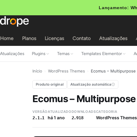
Lançamento: Wh
Home
Planos
Licenças
Contato
Atualizações
Atualizações
Plugins
Temas
Templates Elementor
A
Início
›
WordPress Themes
›
Ecomus – Multipurpos
Produto original
Atualização automática
Ecomus – Multipurpo
VERSÃO
ATUALIZADO
DOWNLOADS
CATEGORIA
há 1 ano
WordPress Themes
2.1.1
2.918