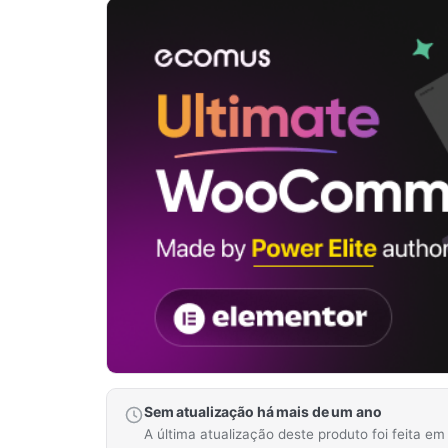
Sem atualização há mais de um ano
A última atualização deste produto foi feita e