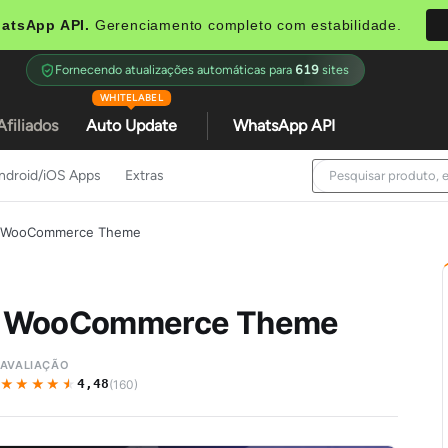
atsApp API.
Gerenciamento completo com estabilidade.
Fornecendo atualizações automáticas para
619
sites
WHITELABEL
Afiliados
Auto Update
WhatsApp API
ndroid/iOS Apps
Extras
e WooCommerce Theme
se WooCommerce Theme
AVALIAÇÃO
★★★★★
★★★★★
4,48
(160)