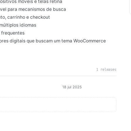
sitivos móveis e telas retina
ável para mecanismos de busca
to, carrinho e checkout
últiplos idiomas
 frequentes
dores digitais que buscam um tema WooCommerce
1 releases
18 jul 2025