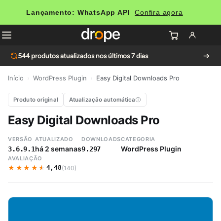
Lançamento: WhatsApp API
Confira agora
544
produtos atualizados nos últimos 7 dias
Início
›
WordPress Plugin
›
Easy Digital Downloads Pro
Produto original
Atualização automática
Easy Digital Downloads Pro
VERSÃO
ATUALIZADO
DOWNLOADS
CATEGORIA
há 2 semanas
WordPress Plugin
3.6.9.1
9.297
AVALIAÇÃO
★★★★★
★★★★★
4,48
(140)