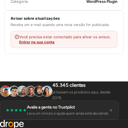
Categoria
WordPress Plugin
Avisar sobre atualizações
Receba um e-mail quando uma nova versão for publicada.
Você precisa estar conectado para ativar os avisos.
Entrar na sua conta
45.345 clientes
já baixam os produtos aqui, desde
2019.
Avalie a gente no Trustpilot
Leva um minuto e ajuda quem ainda está decidindo