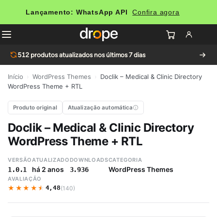
Lançamento: WhatsApp API
Confira agora
512
produtos atualizados nos últimos 7 dias
Início
›
WordPress Themes
›
Doclik – Medical & Clinic Directory
WordPress Theme + RTL
Produto original
Atualização automática
Doclik – Medical & Clinic Directory
WordPress Theme + RTL
VERSÃO
ATUALIZADO
DOWNLOADS
CATEGORIA
há 2 anos
WordPress Themes
1.0.1
3.936
AVALIAÇÃO
★★★★★
★★★★★
4,48
(140)