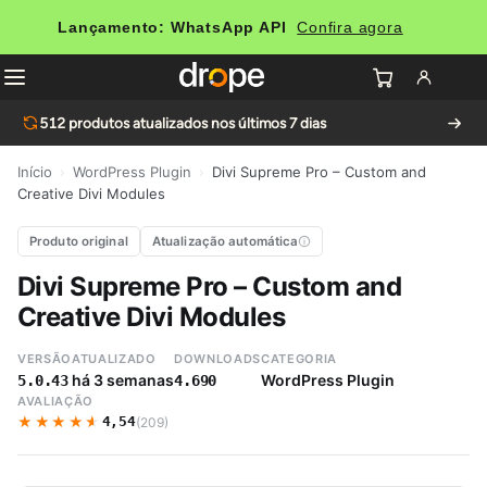
Lançamento: WhatsApp API
Confira agora
512
produtos atualizados nos últimos 7 dias
Início
›
WordPress Plugin
›
Divi Supreme Pro – Custom and
Creative Divi Modules
Produto original
Atualização automática
Divi Supreme Pro – Custom and
Creative Divi Modules
VERSÃO
ATUALIZADO
DOWNLOADS
CATEGORIA
há 3 semanas
WordPress Plugin
5.0.43
4.690
AVALIAÇÃO
★★★★★
★★★★★
4,54
(209)