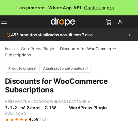
Lançamento: WhatsApp API
Confira agora
453
produtos atualizados nos últimos 7 dias
Início
›
WordPress Plugin
›
Discounts for WooCommerce
Subscriptions
Produto original
Atualização automática
Discounts for WooCommerce
Subscriptions
VERSÃO
ATUALIZADO
DOWNLOADS
CATEGORIA
há 2 anos
WordPress Plugin
3.1.2
7.138
AVALIAÇÃO
★★★★★
★★★★★
4,59
(143)