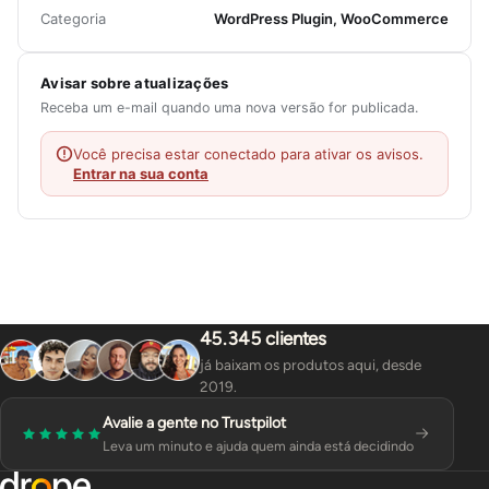
Categoria
WordPress Plugin, WooCommerce
Avisar sobre atualizações
Receba um e-mail quando uma nova versão for publicada.
Você precisa estar conectado para ativar os avisos.
Entrar na sua conta
45.345 clientes
já baixam os produtos aqui, desde
2019.
Avalie a gente no Trustpilot
Leva um minuto e ajuda quem ainda está decidindo