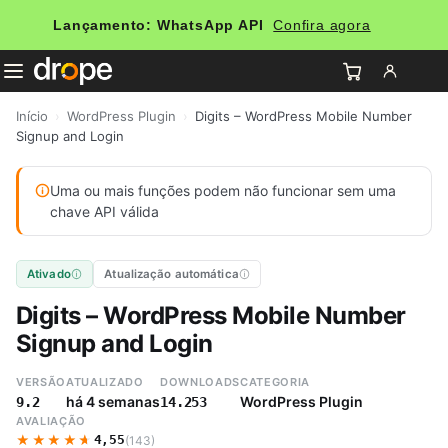
Lançamento: WhatsApp API
Confira agora
Início
›
WordPress Plugin
›
Digits – WordPress Mobile Number
Signup and Login
Uma ou mais funções podem não funcionar sem uma
chave API válida
Ativado
Atualização automática
Digits – WordPress Mobile Number
Signup and Login
VERSÃO
ATUALIZADO
DOWNLOADS
CATEGORIA
há 4 semanas
WordPress Plugin
9.2
14.253
AVALIAÇÃO
★★★★★
★★★★★
4,55
(143)