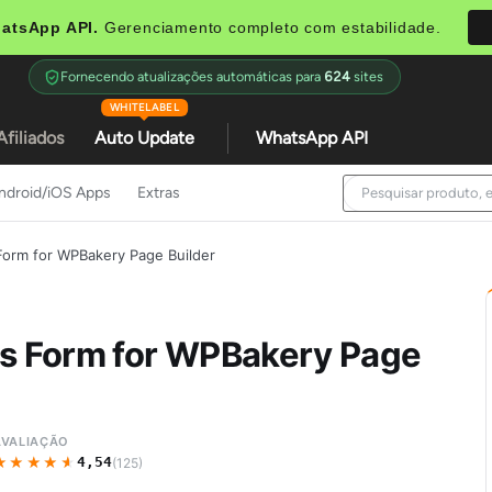
atsApp API.
Gerenciamento completo com estabilidade.
Fornecendo atualizações automáticas para
624
sites
WHITELABEL
Afiliados
Auto Update
WhatsApp API
ndroid/iOS Apps
Extras
orm for WPBakery Page Builder
s Form for WPBakery Page
AVALIAÇÃO
★★★★★
★★★★★
4,54
(125)