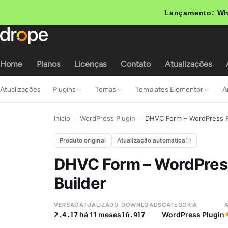
Lançamento: Wh
Home
Planos
Licenças
Contato
Atualizações
Atualizações
Plugins
Temas
Templates Elementor
A
Início
›
WordPress Plugin
›
DHVC Form – WordPress F
Produto original
Atualização automática
DHVC Form – WordPres
Builder
VERSÃO
ATUALIZADO
DOWNLOADS
CATEGORIA
há 11 meses
WordPress Plugin
2.4.17
16.917