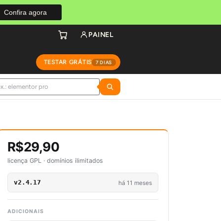
Confira agora
PAINEL
TESTAR GRÁTIS
7 DIAS
R$29,90
licença GPL · domínios ilimitados
v2.4.17
há 11 meses
ADICIONAIS