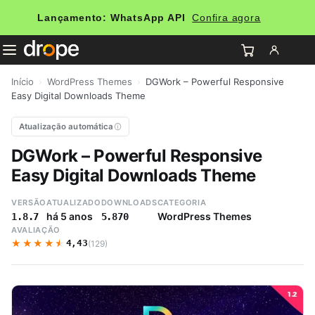
Lançamento: WhatsApp API
Confira agora
Início
›
WordPress Themes
›
DGWork – Powerful Responsive
Easy Digital Downloads Theme
Atualização automática
DGWork – Powerful Responsive
Easy Digital Downloads Theme
VERSÃO
ATUALIZADO
DOWNLOADS
CATEGORIA
há 5 anos
WordPress Themes
1.8.7
5.870
AVALIAÇÃO
★★★★★
★★★★★
4,43
(129)