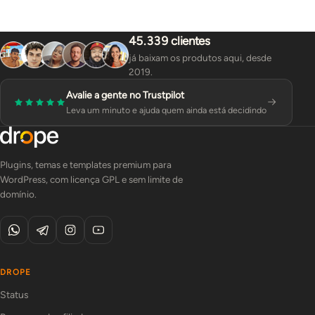
45.339 clientes
já baixam os produtos aqui, desde
2019.
Avalie a gente no Trustpilot
Leva um minuto e ajuda quem ainda está decidindo
Plugins, temas e templates premium para
WordPress, com licença GPL e sem limite de
domínio.
DROPE
Status