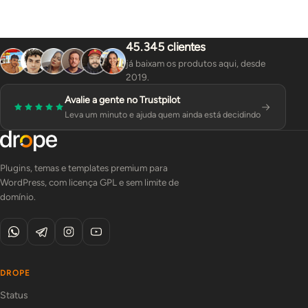
45.345 clientes
já baixam os produtos aqui, desde
2019.
Avalie a gente no Trustpilot
Leva um minuto e ajuda quem ainda está decidindo
Plugins, temas e templates premium para
WordPress, com licença GPL e sem limite de
domínio.
DROPE
Status