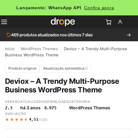
Lançamento: WhatsApp API
Confira agora
469
produtos atualizados nos últimos 7 dias
Início
›
WordPress Themes
›
Deviox – A Trendy Multi-Purpose
Business WordPress Theme
Produto original
Atualização automática
Deviox – A Trendy Multi-Purpose
Business WordPress Theme
VERSÃO
ATUALIZADO
DOWNLOADS
CATEGORIA
há 3 anos
WordPress Themes
2.3
8.975
AVALIAÇÃO
★★★★★
★★★★★
4,51
(138)