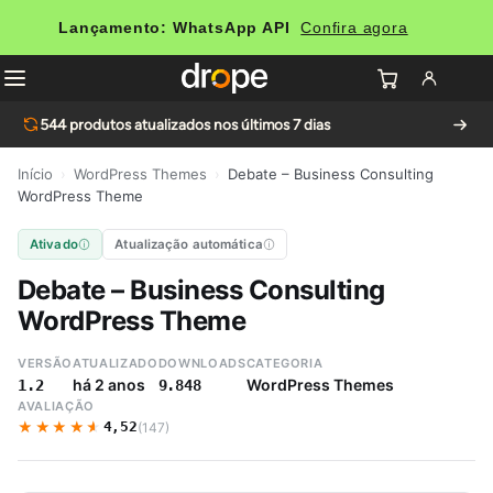
Lançamento: WhatsApp API
Confira agora
544
produtos atualizados nos últimos 7 dias
Início
›
WordPress Themes
›
Debate – Business Consulting
WordPress Theme
Ativado
Atualização automática
Debate – Business Consulting
WordPress Theme
VERSÃO
ATUALIZADO
DOWNLOADS
CATEGORIA
há 2 anos
WordPress Themes
1.2
9.848
AVALIAÇÃO
★★★★★
★★★★★
4,52
(147)