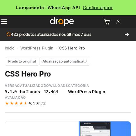
Lançamento: WhatsApp API
Confira agora
423
produtos atualizados nos últimos 7 dias
Início
›
WordPress Plugin
›
CSS Hero Pro
Produto original
Atualização automática
CSS Hero Pro
VERSÃO
ATUALIZADO
DOWNLOADS
CATEGORIA
há 2 anos
WordPress Plugin
5.1.0
12.464
AVALIAÇÃO
★★★★★
★★★★★
4,53
(172)