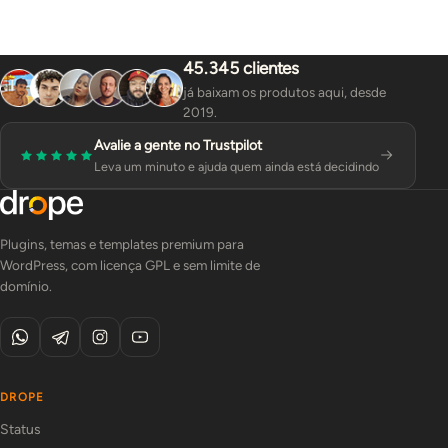
45.345 clientes
já baixam os produtos aqui, desde
2019.
Avalie a gente no Trustpilot
Leva um minuto e ajuda quem ainda está decidindo
Plugins, temas e templates premium para
WordPress, com licença GPL e sem limite de
domínio.
DROPE
Status