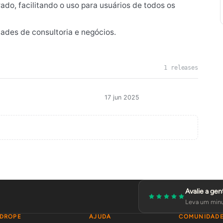
o, facilitando o uso para usuários de todos os
ades de consultoria e negócios.
1 releases
17 jun 2025
Avalie a gen
Leva um minu
DROPE
AJUDA
COMUNIDAD