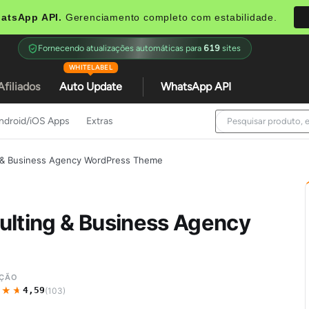
atsApp API.
Gerenciamento completo com estabilidade.
Fornecendo atualizações automáticas para
619
sites
WHITELABEL
Afiliados
Auto Update
WhatsApp API
ndroid/iOS Apps
Extras
g & Business Agency WordPress Theme
ulting & Business Agency
AÇÃO
★★★
★★★
4,59
(103)