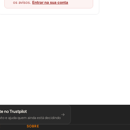
os avisos.
Entrar na sua conta
te no Trustpilot
to e ajuda quem ainda está decidindo
E
SOBRE