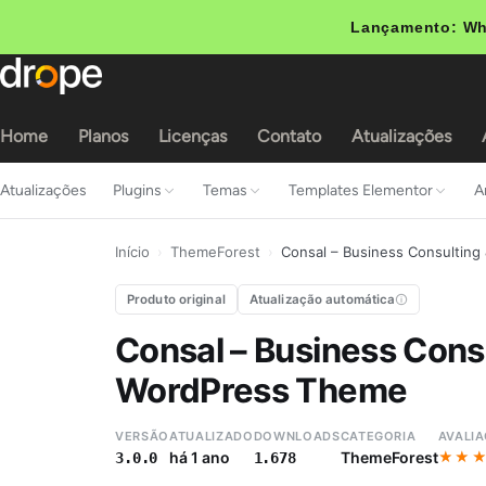
Lançamento: Wh
Home
Planos
Licenças
Contato
Atualizações
Atualizações
Plugins
Temas
Templates Elementor
A
Início
›
ThemeForest
›
Consal – Business Consultin
Produto original
Atualização automática
Consal – Business Cons
WordPress Theme
VERSÃO
ATUALIZADO
DOWNLOADS
CATEGORIA
AVALI
★★
★★
há 1 ano
ThemeForest
3.0.0
1.678