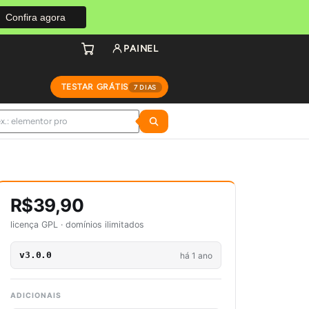
Confira agora
PAINEL
TESTAR GRÁTIS
7 DIAS
R$39,90
licença GPL · domínios ilimitados
v3.0.0
há 1 ano
ADICIONAIS