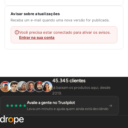
Avisar sobre atualizações
Receba um e-mail quando uma nova versão for publicada.
Você precisa estar conectado para ativar os avisos.
Entrar na sua conta
45.345 clientes
já baixam os produtos aqui, desde
2019.
Avalie a gente no Trustpilot
Leva um minuto e ajuda quem ainda está decidindo