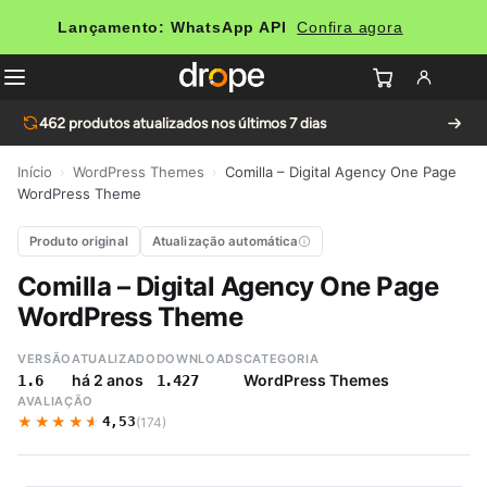
Lançamento: WhatsApp API
Confira agora
462
produtos atualizados nos últimos 7 dias
Início
›
WordPress Themes
›
Comilla – Digital Agency One Page
WordPress Theme
Produto original
Atualização automática
Comilla – Digital Agency One Page
WordPress Theme
VERSÃO
ATUALIZADO
DOWNLOADS
CATEGORIA
há 2 anos
WordPress Themes
1.6
1.427
AVALIAÇÃO
★★★★★
★★★★★
4,53
(174)