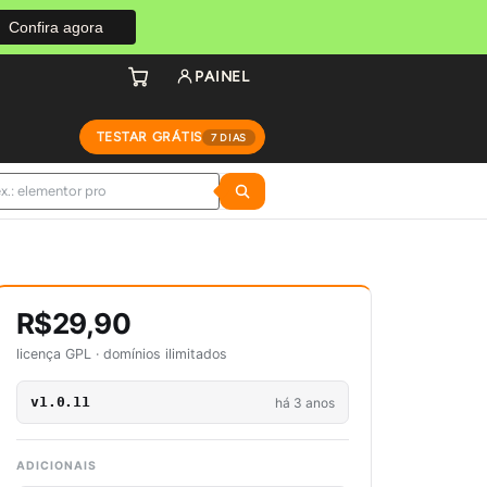
Confira agora
PAINEL
TESTAR GRÁTIS
7 DIAS
R$29,90
licença GPL · domínios ilimitados
v1.0.11
há 3 anos
ADICIONAIS