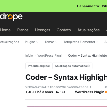
Lançamento: Wh
Home
Planos
Licenças
Contato
Atualizações
Atualizações
Plugins
Temas
Templates Elementor
A
Início
›
WordPress Plugin
›
Coder – Syntax Highlighte
Produto original
Atualização automática
Coder – Syntax Highligh
VERSÃO
ATUALIZADO
DOWNLOADS
CATEGORIA
A
há 3 anos
WordPress Plugin
1.0.11
6.324