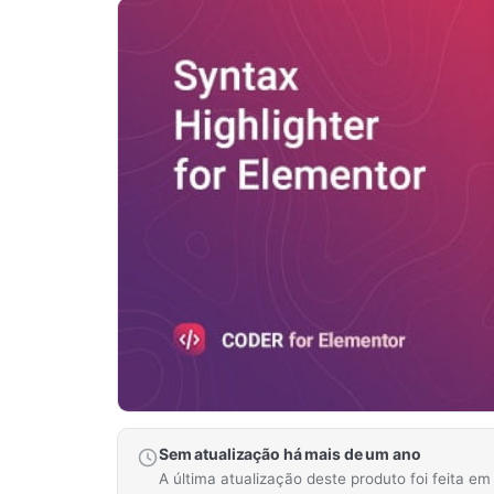
Sem atualização há mais de um ano
A última atualização deste produto foi feita e