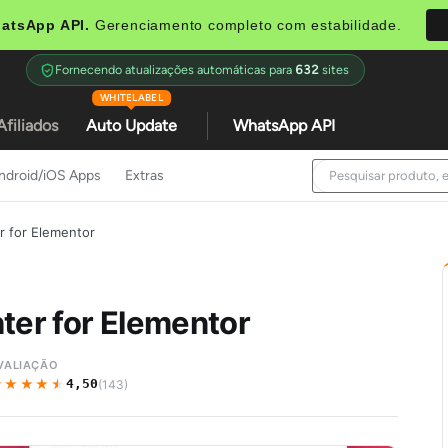
atsApp API.
Gerenciamento completo com estabilidade.
Fornecendo atualizações automáticas para
632
sites
WHITELABEL
Afiliados
Auto Update
WhatsApp API
ndroid/iOS Apps
Extras
r for Elementor
ter for Elementor
VALIAÇÃO
★★★★★
★★★★★
4,50
(143)