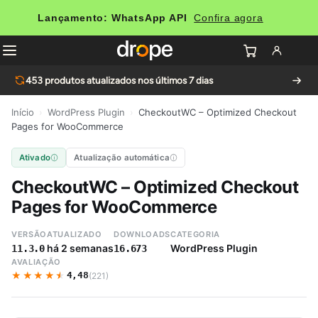
Lançamento: WhatsApp API
Confira agora
453
produtos atualizados nos últimos 7 dias
Início
›
WordPress Plugin
›
CheckoutWC – Optimized Checkout
Pages for WooCommerce
Ativado
Atualização automática
CheckoutWC – Optimized Checkout
Pages for WooCommerce
VERSÃO
ATUALIZADO
DOWNLOADS
CATEGORIA
há 2 semanas
WordPress Plugin
11.3.0
16.673
AVALIAÇÃO
★★★★★
★★★★★
4,48
(221)