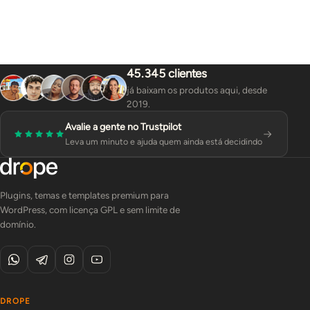
45.345 clientes
já baixam os produtos aqui, desde
2019.
Avalie a gente no Trustpilot
Leva um minuto e ajuda quem ainda está decidindo
Plugins, temas e templates premium para
WordPress, com licença GPL e sem limite de
domínio.
DROPE