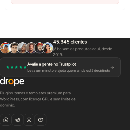
45.345 clientes
já baixam os produtos aqui, desde
2019.
Avalie a gente no Trustpilot
Leva um minuto e ajuda quem ainda está decidindo
Plugins, temas e templates premium para
WordPress, com licença GPL e sem limite de
domínio.