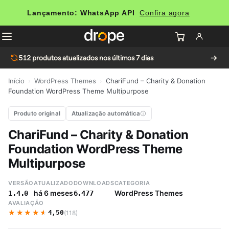
Lançamento: WhatsApp API
Confira agora
512
produtos atualizados nos últimos 7 dias
Início
›
WordPress Themes
›
ChariFund – Charity & Donation
Foundation WordPress Theme Multipurpose
Produto original
Atualização automática
ChariFund – Charity & Donation
Foundation WordPress Theme
Multipurpose
VERSÃO
ATUALIZADO
DOWNLOADS
CATEGORIA
há 6 meses
WordPress Themes
1.4.0
6.477
AVALIAÇÃO
★★★★★
★★★★★
4,50
(118)