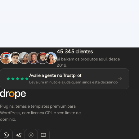
45.345 clientes
já baixam os produtos aqui, desde
2019.
Avalie a gente no Trustpilot
Leva um minuto e ajuda quem ainda está decidindo
Plugins, temas e templates premium para
WordPress, com licença GPL e sem limite de
domínio.