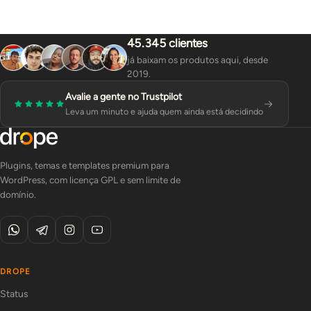
45.345 clientes
já baixam os produtos aqui, desde
2019.
Avalie a gente no Trustpilot
Leva um minuto e ajuda quem ainda está decidindo
Plugins, temas e templates premium para
WordPress, com licença GPL e sem limite de
domínio.
DROPE
Status