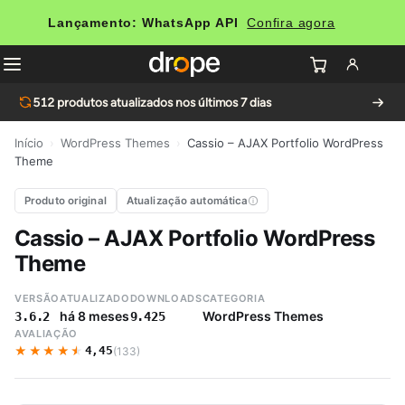
Lançamento: WhatsApp API
Confira agora
512
produtos atualizados nos últimos 7 dias
Início
›
WordPress Themes
›
Cassio – AJAX Portfolio WordPress
Theme
Produto original
Atualização automática
Cassio – AJAX Portfolio WordPress
Theme
VERSÃO
ATUALIZADO
DOWNLOADS
CATEGORIA
há 8 meses
WordPress Themes
3.6.2
9.425
AVALIAÇÃO
★★★★★
★★★★★
4,45
(133)