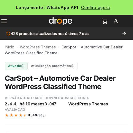
Lançamento: WhatsApp API
Confira agora
423
produtos atualizados nos últimos 7 dias
Início
›
WordPress Themes
›
CarSpot – Automotive Car Dealer
WordPress Classified Theme
Ativado
Atualização automática
CarSpot – Automotive Car Dealer
WordPress Classified Theme
VERSÃO
ATUALIZADO
DOWNLOADS
CATEGORIA
há 10 meses
WordPress Themes
2.4.4
3.047
AVALIAÇÃO
★★★★★
★★★★★
4,48
(142)