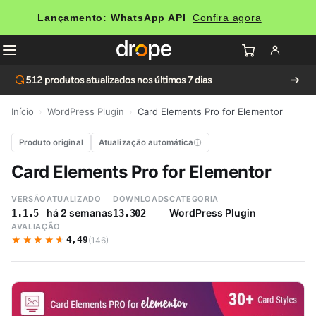
Lançamento: WhatsApp API
Confira agora
512
produtos atualizados nos últimos 7 dias
Início
›
WordPress Plugin
›
Card Elements Pro for Elementor
Produto original
Atualização automática
Card Elements Pro for Elementor
VERSÃO
ATUALIZADO
DOWNLOADS
CATEGORIA
há 2 semanas
WordPress Plugin
1.1.5
13.302
AVALIAÇÃO
★★★★★
★★★★★
4,49
(146)