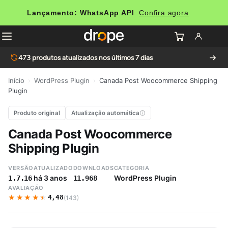
Lançamento: WhatsApp API
Confira agora
473
produtos atualizados nos últimos 7 dias
Início
›
WordPress Plugin
›
Canada Post Woocommerce Shipping
Plugin
Produto original
Atualização automática
Canada Post Woocommerce
Shipping Plugin
VERSÃO
ATUALIZADO
DOWNLOADS
CATEGORIA
há 3 anos
WordPress Plugin
1.7.16
11.968
AVALIAÇÃO
★★★★★
★★★★★
4,48
(143)