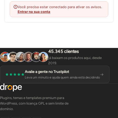
Você precisa estar conectado para ativar os avisos.
Entrar na sua conta
45.345 clientes
já baixam os produtos aqui, desde
2019.
Avalie a gente no Trustpilot
Leva um minuto e ajuda quem ainda está decidindo
Plugins, temas e templates premium para
WordPress, com licença GPL e sem limite de
domínio.