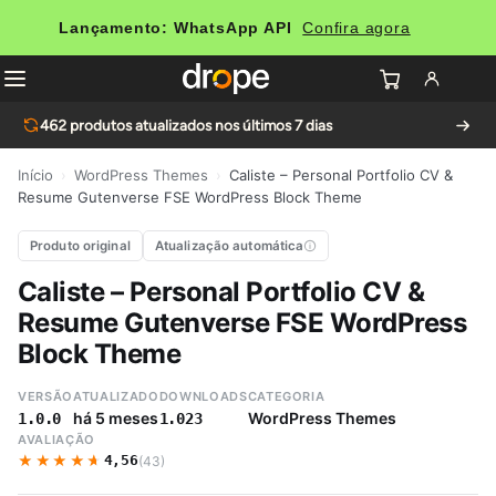
Lançamento: WhatsApp API
Confira agora
462
produtos atualizados nos últimos 7 dias
Início
›
WordPress Themes
›
Caliste – Personal Portfolio CV &
Resume Gutenverse FSE WordPress Block Theme
Produto original
Atualização automática
Caliste – Personal Portfolio CV &
Resume Gutenverse FSE WordPress
Block Theme
VERSÃO
ATUALIZADO
DOWNLOADS
CATEGORIA
há 5 meses
WordPress Themes
1.0.0
1.023
AVALIAÇÃO
★★★★★
★★★★★
4,56
(43)