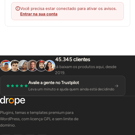
Você precisa estar conectado para ativar os avisos.
Entrar na sua conta
45.345 clientes
já baixam os produtos aqui, desde
2019.
Avalie a gente no Trustpilot
Leva um minuto e ajuda quem ainda está decidindo
Plugins, temas e templates premium para
WordPress, com licença GPL e sem limite de
domínio.