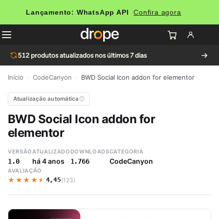
Lançamento: WhatsApp API
Confira agora
512
produtos atualizados nos últimos 7 dias
Início
›
CodeCanyon
›
BWD Social Icon addon for elementor
Atualização automática
BWD Social Icon addon for
elementor
VERSÃO
ATUALIZADO
DOWNLOADS
CATEGORIA
há 4 anos
CodeCanyon
1.0
1.766
AVALIAÇÃO
★★★★★
★★★★★
4,45
(123)