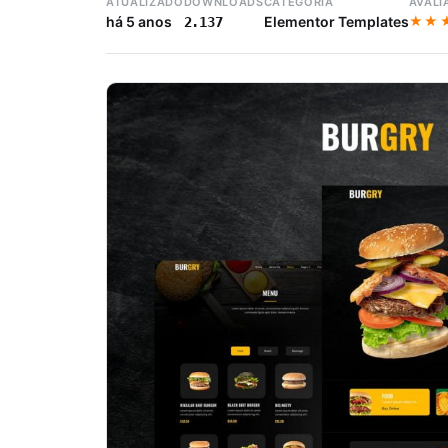
ATUALIZADO
DOWNLOADS
CATEGORIA
AVALI
★★
★★
há 5 anos
Elementor Templates
2.137