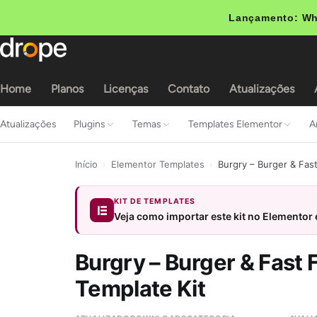
Lançamento: Wh
Home
Planos
Licenças
Contato
Atualizações
Atualizações
Plugins
Temas
Templates Elementor
A
Início
›
Elementor Templates
›
Burgry – Burger & Fas
KIT DE TEMPLATES
Veja como importar este kit no Elementor
Burgry – Burger & Fast
Template Kit