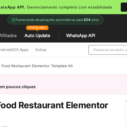
atsApp API.
Gerenciamento completo com estabilidade.
Fornecendo atualizações automáticas para
624
sites
WHITELABEL
Afiliados
Auto Update
WhatsApp API
ndroid/iOS Apps
Extras
t Food Restaurant Elementor Template Kit
 em poucos cliques
 Food Restaurant Elementor