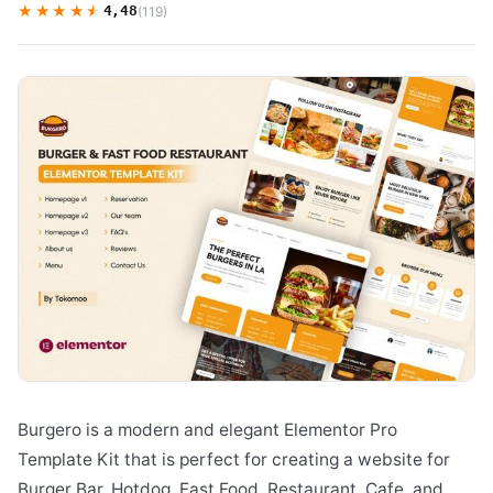
★★★★★
★★★★★
4,48
(119)
Burgero is a modern and elegant Elementor Pro
Template Kit that is perfect for creating a website for
Burger Bar, Hotdog, Fast Food, Restaurant, Cafe, and