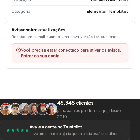
Categoria
Elementor Templates
Avisar sobre atualizações
Receba um e-mail quando uma nova versão for publicada.
Você precisa estar conectado para ativar os avisos.
Entrar na sua conta
45.345 clientes
já baixam os produtos aqui, desde
2019.
Avalie a gente no Trustpilot
Leva um minuto e ajuda quem ainda está decidindo