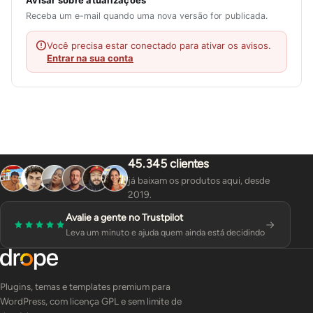
Avisar sobre atualizações
Receba um e-mail quando uma nova versão for publicada.
Você precisa estar conectado para ativar os avisos.
Entrar na sua conta
45.345 clientes
já baixam os produtos aqui, desde
2019.
Avalie a gente no Trustpilot
Leva um minuto e ajuda quem ainda está decidindo
Plugins, temas e templates premium para
WordPress, com licença GPL e sem limite de