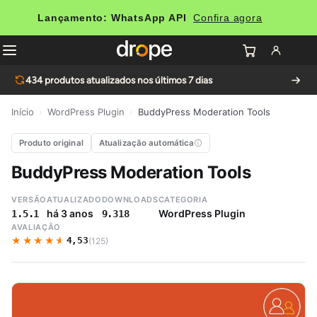
Lançamento: WhatsApp API
Confira agora
434
produtos atualizados nos últimos 7 dias
Início
›
WordPress Plugin
›
BuddyPress Moderation Tools
Produto original
Atualização automática
BuddyPress Moderation Tools
VERSÃO
ATUALIZADO
DOWNLOADS
CATEGORIA
há 3 anos
WordPress Plugin
1.5.1
9.318
AVALIAÇÃO
★★★★★
★★★★★
4,53
(125)