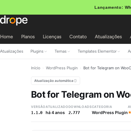
Lançamento: Wh
Home
Planos
Licenças
Contato
Atualizações
Atualizações
Plugins
Temas
Templates Elementor
A
Início
›
WordPress Plugin
›
Bot for Telegram on Wo
Atualização automática
Bot for Telegram on 
VERSÃO
ATUALIZADO
DOWNLOADS
CATEGORIA
A
há 4 anos
WordPress Plugin
1.1.0
2.777