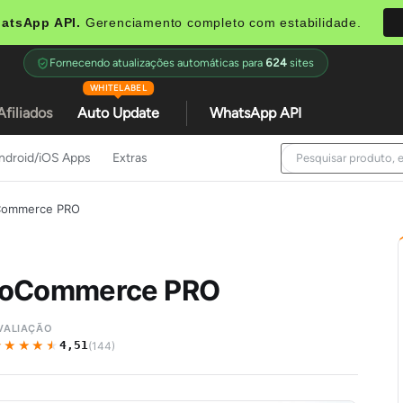
atsApp API.
Gerenciamento completo com estabilidade.
Fornecendo atualizações automáticas para
624
sites
WHITELABEL
Afiliados
Auto Update
WhatsApp API
ndroid/iOS Apps
Extras
oCommerce PRO
WooCommerce PRO
VALIAÇÃO
★★★★★
★★★★★
4,51
(144)