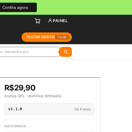
Confira agora
PAINEL
TESTAR GRÁTIS
7 DIAS
R$29,90
licença GPL · domínios ilimitados
v1.1.0
há 4 anos
ADICIONAIS