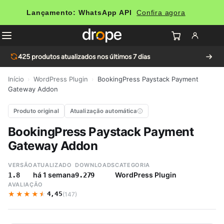
Lançamento: WhatsApp API
Confira agora
425
produtos atualizados nos últimos 7 dias
Início
›
WordPress Plugin
›
BookingPress Paystack Payment
Gateway Addon
Produto original
Atualização automática
BookingPress Paystack Payment
Gateway Addon
VERSÃO
ATUALIZADO
DOWNLOADS
CATEGORIA
há 1 semana
WordPress Plugin
1.8
9.279
AVALIAÇÃO
★★★★★
★★★★★
4,45
(147)