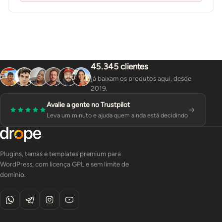
45.345 clientes
já baixam os produtos aqui, desde
2019.
Avalie a gente no Trustpilot
Leva um minuto e ajuda quem ainda está decidindo
Plugins, temas e templates premium para
WordPress, com licença GPL e sem limite de
domínio.