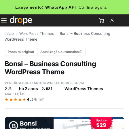
Lançamento: WhatsApp API
Confira agora
Início
›
WordPress Themes
›
Bonsi – Business Consulting
WordPress Theme
Produto original
Atualização automática
Bonsi – Business Consulting
WordPress Theme
VERSÃO
ATUALIZADO
DOWNLOADS
CATEGORIA
há 2 anos
WordPress Themes
2.5
2.681
AVALIAÇÃO
★★★★★
★★★★★
4,54
(138)