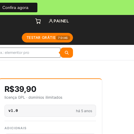
Confira agora
PAINEL
TESTAR GRÁTIS
7 DIAS
R$39,90
licença GPL · domínios ilimitados
v1.0
há 5 anos
ADICIONAIS