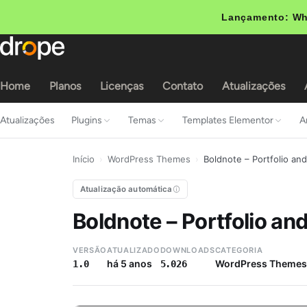
Lançamento: Wh
Home
Planos
Licenças
Contato
Atualizações
Atualizações
Plugins
Temas
Templates Elementor
A
Início
›
WordPress Themes
›
Boldnote – Portfolio a
Atualização automática
Boldnote – Portfolio a
VERSÃO
ATUALIZADO
DOWNLOADS
CATEGORIA
há 5 anos
WordPress Themes
1.0
5.026