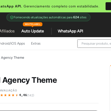
atsApp API.
Gerenciamento completo com estabilidade.
Fornecendo atualizações automáticas para
624
sites
WHITELABEL
Afiliados
Auto Update
WhatsApp API
ndroid/iOS Apps
Extras
nd Agency Theme
nd Agency Theme
AVALIAÇÃO
★★★★★
★★★★★
4,46
(142)