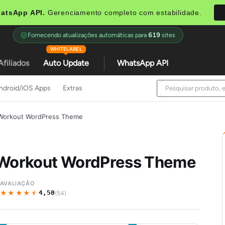
atsApp API.
Gerenciamento completo com estabilidade.
Fornecendo atualizações automáticas para
619
sites
WHITELABEL
Afiliados
Auto Update
WhatsApp API
ndroid/iOS Apps
Extras
& Workout WordPress Theme
& Workout WordPress Theme
AVALIAÇÃO
★★★★★
★★★★★
4,50
(54)