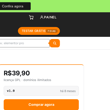
Confira agora
PAINEL
TESTAR GRÁTIS
7 DIAS
R$39,90
licença GPL · domínios ilimitados
v1.0
há 8 meses
Comprar agora