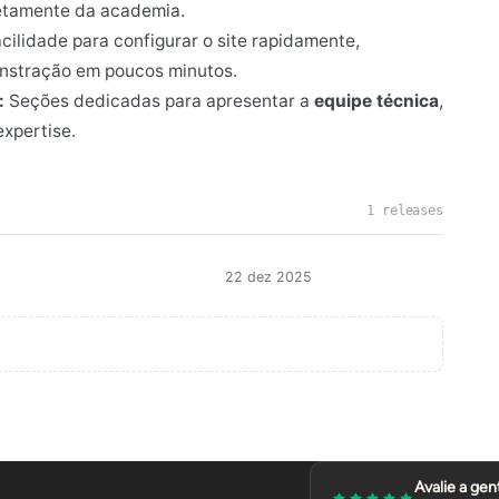
retamente da academia.
cilidade para configurar o site rapidamente,
onstração em poucos minutos.
:
Seções dedicadas para apresentar a
equipe técnica
,
expertise.
1 releases
22 dez 2025
Avalie a gen