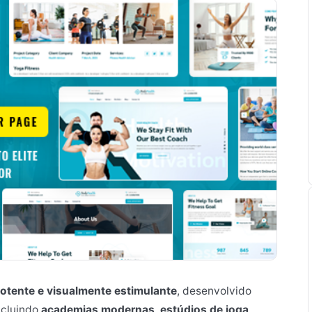
otente e visualmente estimulante
, desenvolvido
ncluindo
academias modernas, estúdios de ioga,