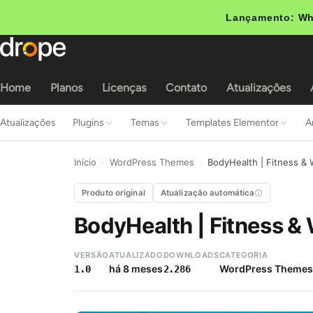
Lançamento: Wh
Home
Planos
Licenças
Contato
Atualizações
Atualizações
Plugins
Temas
Templates Elementor
A
Início
›
WordPress Themes
›
BodyHealth | Fitness 
Produto original
Atualização automática
BodyHealth | Fitness 
VERSÃO
ATUALIZADO
DOWNLOADS
CATEGORIA
há 8 meses
WordPress Themes
1.0
2.286