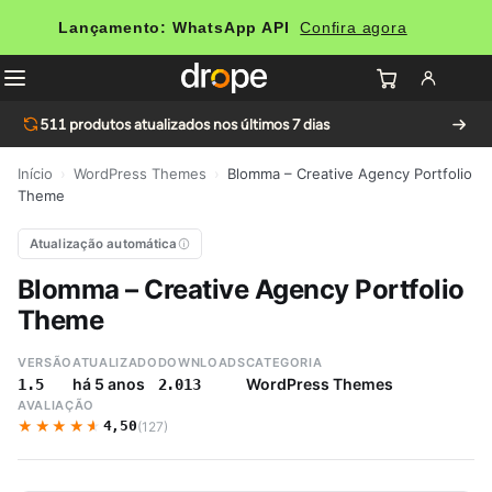
Lançamento: WhatsApp API
Confira agora
511
produtos atualizados nos últimos 7 dias
Início
›
WordPress Themes
›
Blomma – Creative Agency Portfolio
Theme
Atualização automática
Blomma – Creative Agency Portfolio
Theme
VERSÃO
ATUALIZADO
DOWNLOADS
CATEGORIA
há 5 anos
WordPress Themes
1.5
2.013
AVALIAÇÃO
★★★★★
★★★★★
4,50
(127)