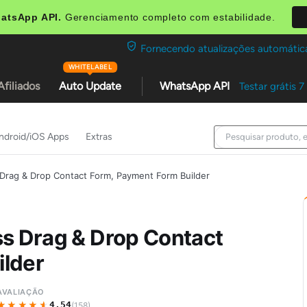
atsApp API.
Gerenciamento completo com estabilidade.
Fornecendo atualizações automátic
WHITELABEL
Afiliados
Auto Update
WhatsApp API
Testar grátis
7
ndroid/iOS Apps
Extras
 Drag & Drop Contact Form, Payment Form Builder
ss Drag & Drop Contact
ilder
AVALIAÇÃO
★★★★★
★★★★★
4,54
(158)