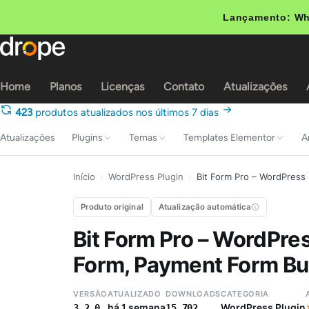
Lançamento: Wh
Home
Planos
Licenças
Contato
Atualizações
423
produtos atualizados nos últimos 7 dias
Atualizações
Plugins
Temas
Templates Elementor
A
Início
›
WordPress Plugin
›
Bit Form Pro – WordPress
Produto original
Atualização automática
Bit Form Pro – WordPre
Form, Payment Form Bu
VERSÃO
ATUALIZADO
DOWNLOADS
CATEGORIA
há 1 semana
WordPress Plugin
3.2.0
15.702