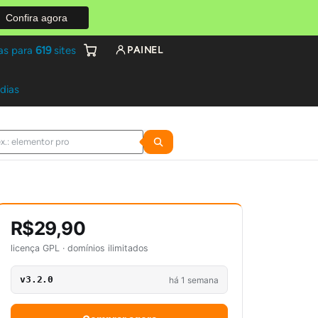
Confira agora
as para
619
sites
PAINEL
 dias
R$29,90
licença GPL · domínios ilimitados
v3.2.0
há 1 semana