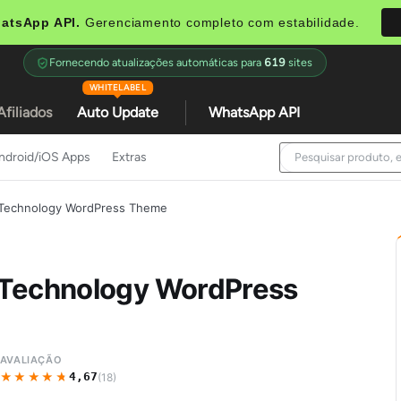
atsApp API.
Gerenciamento completo com estabilidade.
Fornecendo atualizações automáticas para
619
sites
WHITELABEL
Afiliados
Auto Update
WhatsApp API
ndroid/iOS Apps
Extras
 Technology WordPress Theme
 Technology WordPress
AVALIAÇÃO
★★★★★
★★★★★
4,67
(18)