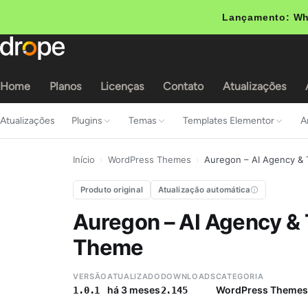
Lançamento: Wh
Home
Planos
Licenças
Contato
Atualizações
Atualizações
Plugins
Temas
Templates Elementor
A
Início
›
WordPress Themes
›
Auregon – AI Agency &
Produto original
Atualização automática
Auregon – AI Agency &
Theme
VERSÃO
ATUALIZADO
DOWNLOADS
CATEGORIA
há 3 meses
WordPress Themes
1.0.1
2.145