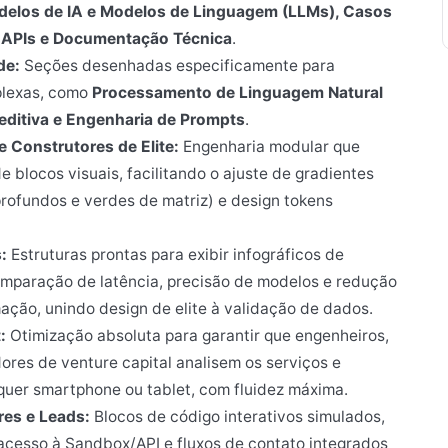
delos de IA e Modelos de Linguagem (LLMs), Casos
de APIs e Documentação Técnica
.
de:
Seções desenhadas especificamente para
plexas, como
Processamento de Linguagem Natural
editiva e Engenharia de Prompts
.
 Construtores de Elite:
Engenharia modular que
 blocos visuais, facilitando o ajuste de gradientes
profundos e verdes de matriz) e design tokens
:
Estruturas prontas para exibir infográficos de
omparação de latência, precisão de modelos e redução
ação, unindo design de elite à validação de dados.
:
Otimização absoluta para garantir que engenheiros,
dores de venture capital analisem os serviços e
lquer smartphone ou tablet, com fluidez máxima.
res e Leads:
Blocos de código interativos simulados,
 acesso à Sandbox/API e fluxos de contato integrados