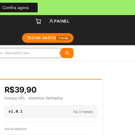
Confira agora
PAINEL
TESTAR GRÁTIS
7 DIAS
R$39,90
licença GPL · domínios ilimitados
v1.0.1
há 3 meses
ADICIONAIS