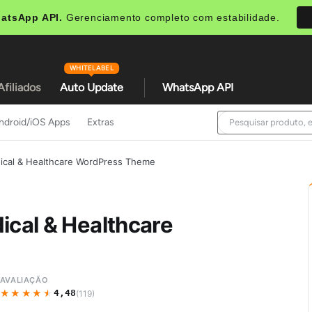
atsApp API.
Gerenciamento completo com estabilidade.
WHITELABEL
Afiliados
Auto Update
WhatsApp API
ndroid/iOS Apps
Extras
dical & Healthcare WordPress Theme
ical & Healthcare
AVALIAÇÃO
★★★★★
★★★★★
4,48
(119)