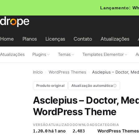
Lançamento: Wh
Home
Planos
Licenças
Contato
Atualizações
Atualizações
Plugins
Temas
Templates Elementor
A
Início
›
WordPress Themes
›
Asclepius – Doctor, Me
Produto original
Atualização automática
Asclepius – Doctor, Med
WordPress Theme
VERSÃO
ATUALIZADO
DOWNLOADS
CATEGORIA
há 1 ano
WordPress Themes
1.20.0
2.483