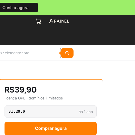
Confira agora
PAINEL
R$39,90
licença GPL · domínios ilimitados
v1.20.0
há 1 ano
Comprar agora