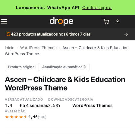
Lançamento: WhatsApp API
Confira agora
423
produtos atualizados nos últimos 7 dias
Início
›
WordPress Themes
›
Ascen – Childcare & Kids Education
WordPress Theme
Produto original
Atualização automática
Ascen – Childcare & Kids Education
WordPress Theme
VERSÃO
ATUALIZADO
DOWNLOADS
CATEGORIA
há 4 semanas
WordPress Themes
1.4
2.585
AVALIAÇÃO
★★★★★
★★★★★
4,46
(148)