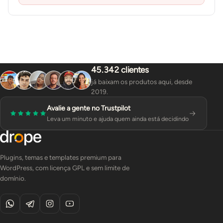
45.342 clientes
já baixam os produtos aqui, desde
2019.
Avalie a gente no Trustpilot
Leva um minuto e ajuda quem ainda está decidindo
Plugins, temas e templates premium para
WordPress, com licença GPL e sem limite de
domínio.