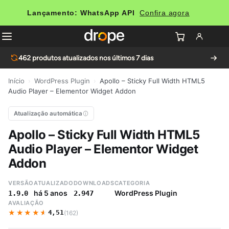
Lançamento: WhatsApp API
Confira agora
462
produtos atualizados nos últimos 7 dias
Início
›
WordPress Plugin
›
Apollo – Sticky Full Width HTML5
Audio Player – Elementor Widget Addon
Atualização automática
Apollo – Sticky Full Width HTML5
Audio Player – Elementor Widget
Addon
VERSÃO
ATUALIZADO
DOWNLOADS
CATEGORIA
há 5 anos
WordPress Plugin
1.9.0
2.947
AVALIAÇÃO
★★★★★
★★★★★
4,51
(162)