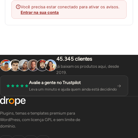
Você precisa estar conectado para ativar os avisos.
Entrar na sua conta
45.345 clientes
já baixam os produtos aqui, desde
2019.
Avalie a gente no Trustpilot
Leva um minuto e ajuda quem ainda está decidindo
Plugins, temas e templates premium para
WordPress, com licença GPL e sem limite de
domínio.