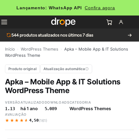
Lançamento: WhatsApp API
Confira agora
544
produtos atualizados nos últimos 7 dias
Início
›
WordPress Themes
›
Apka – Mobile App & IT Solutions
WordPress Theme
Produto original
Atualização automática
Apka – Mobile App & IT Solutions
WordPress Theme
VERSÃO
ATUALIZADO
DOWNLOADS
CATEGORIA
há 1 ano
WordPress Themes
1.13
5.089
AVALIAÇÃO
★★★★★
★★★★★
4,50
(161)