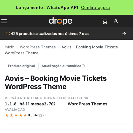
Lançamento: WhatsApp API
Confira agora
425
produtos atualizados nos últimos 7 dias
Início
›
WordPress Themes
›
Aovis – Booking Movie Tickets
WordPress Theme
Produto original
Atualização automática
Aovis – Booking Movie Tickets
WordPress Theme
VERSÃO
ATUALIZADO
DOWNLOADS
CATEGORIA
há 11 meses
WordPress Themes
1.1.8
2.702
AVALIAÇÃO
★★★★★
★★★★★
4,56
(137)