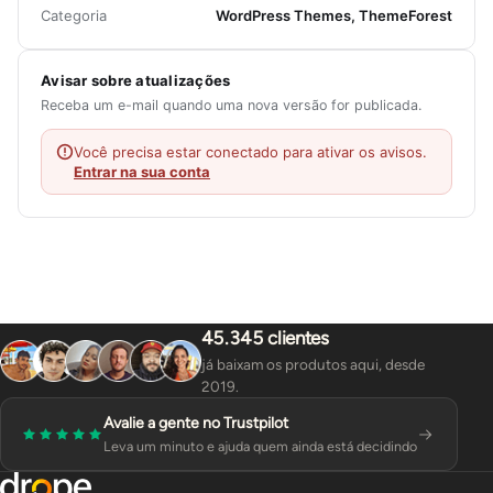
Categoria
WordPress Themes, ThemeForest
Avisar sobre atualizações
Receba um e-mail quando uma nova versão for publicada.
Você precisa estar conectado para ativar os avisos.
Entrar na sua conta
45.345 clientes
já baixam os produtos aqui, desde
2019.
Avalie a gente no Trustpilot
Leva um minuto e ajuda quem ainda está decidindo