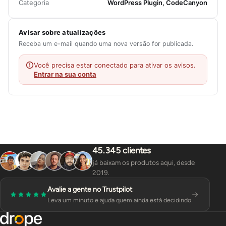
Categoria
WordPress Plugin, CodeCanyon
Avisar sobre atualizações
Receba um e-mail quando uma nova versão for publicada.
Você precisa estar conectado para ativar os avisos.
Entrar na sua conta
45.345 clientes
já baixam os produtos aqui, desde
2019.
Avalie a gente no Trustpilot
Leva um minuto e ajuda quem ainda está decidindo