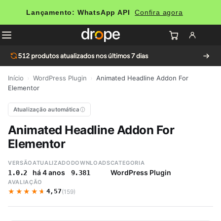
Lançamento: WhatsApp API
Confira agora
512
produtos atualizados nos últimos 7 dias
Início
›
WordPress Plugin
›
Animated Headline Addon For
Elementor
Atualização automática
Animated Headline Addon For
Elementor
VERSÃO
ATUALIZADO
DOWNLOADS
CATEGORIA
há 4 anos
WordPress Plugin
1.0.2
9.381
AVALIAÇÃO
★★★★★
★★★★★
4,57
(159)