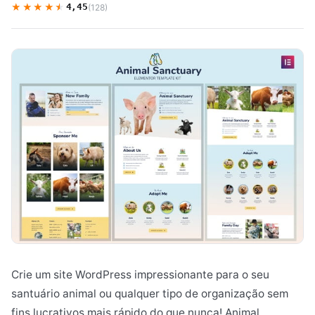
★★★★★
★★★★★
4,45
(128)
Crie um site WordPress impressionante para o seu
santuário animal ou qualquer tipo de organização sem
fins lucrativos mais rápido do que nunca! Animal