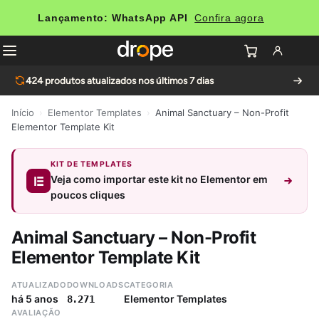
Lançamento: WhatsApp API
Confira agora
424
produtos atualizados nos últimos 7 dias
Início
›
Elementor Templates
›
Animal Sanctuary – Non-Profit
Elementor Template Kit
KIT DE TEMPLATES
Veja como importar este kit no Elementor em
poucos cliques
Animal Sanctuary – Non-Profit
Elementor Template Kit
ATUALIZADO
DOWNLOADS
CATEGORIA
há 5 anos
Elementor Templates
8.271
AVALIAÇÃO