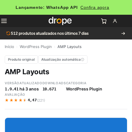
Lançamento: WhatsApp API
Confira agora
512
produtos atualizados nos últimos 7 dias
Início
›
WordPress Plugin
›
AMP Layouts
Produto original
Atualização automática
AMP Layouts
VERSÃO
ATUALIZADO
DOWNLOADS
CATEGORIA
há 3 anos
WordPress Plugin
1.9.41
10.671
AVALIAÇÃO
★★★★★
★★★★★
4,47
(221)