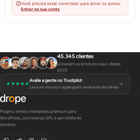
Você precisa estar conectado para ativar os avisos.
Entrar na sua conta
45.345 clientes
já baixam os produtos aqui, desde
2019.
Avalie a gente no Trustpilot
Leva um minuto e ajuda quem ainda está decidindo
Plugins, temas e templates premium para
WordPress, com licença GPL e sem limite de
domínio.