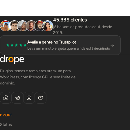
45.339 clientes
já baixam os produtos aqui, desde
2019.
Avalie a gente no Trustpilot
Leva um minuto e ajuda quem ainda está decidindo
Plugins, temas e templates premium para
WordPress, com licença GPL e sem limite de
domínio.
DROPE
Status