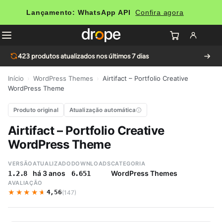
Lançamento: WhatsApp API
Confira agora
423
produtos atualizados nos últimos 7 dias
Início
›
WordPress Themes
›
Airtifact – Portfolio Creative
WordPress Theme
Produto original
Atualização automática
Airtifact – Portfolio Creative
WordPress Theme
VERSÃO
ATUALIZADO
DOWNLOADS
CATEGORIA
há 3 anos
WordPress Themes
1.2.8
6.651
AVALIAÇÃO
★★★★★
★★★★★
4,56
(147)